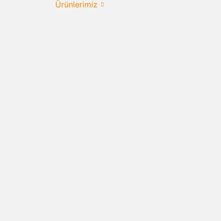
urumsal
Ürünlerimiz
Uygulama Alanları