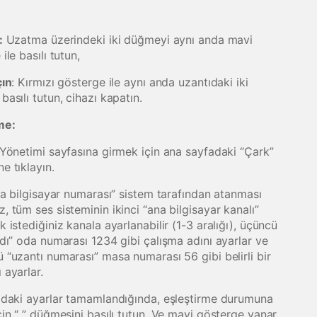
:
Uzatma üzerindeki iki düğmeyi aynı anda mavi
ile basılı tutun,
çın
: Kırmızı gösterge ile aynı anda uzantıdaki iki
asılı tutun, cihazı kapatın.
me:
 Yönetimi sayfasına girmek için ana sayfadaki “Çark”
e tıklayın.
ana bilgisayar numarası” sistem tarafından atanması
 tüm ses sisteminin ikinci “ana bilgisayar kanalı”
 istediğiniz kanala ayarlanabilir (1-3 aralığı), üçüncü
adı” oda numarası 1234 gibi çalışma adını ayarlar ve
 “uzantı numarası” masa numarası 56 gibi belirli bir
 ayarlar.
ıdaki ayarlar tamamlandığında, eşleştirme durumuna
in “ ” düğmesini basılı tutun. Ve mavi gösterge yanar.