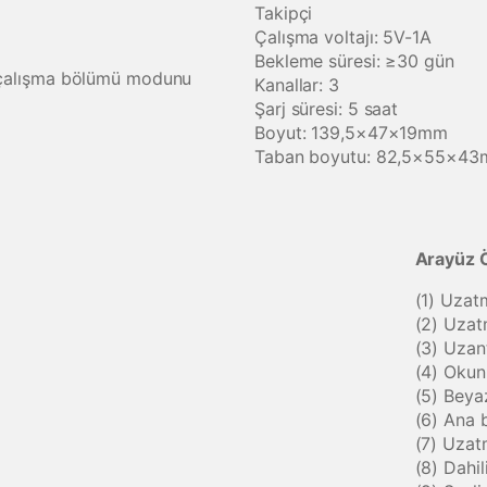
Takipçi
Çalışma voltajı: 5V-1A
Bekleme süresi: ≥30 gün
in çalışma bölümü modunu
Kanallar: 3
Şarj süresi: 5 saat
Boyut: 139,5×47×19mm
Taban boyutu: 82,5×55×4
Arayüz Ö
(1) Uzat
(2) Uzat
(3) Uzant
(4) Okun
(5) Beya
(6) Ana b
(7) Uzat
(8) Dahi