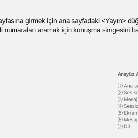
ayfasına girmek için ana sayfadaki <Yayın> düğ
i numaraları aramak için konuşma simgesini bas
Arayüz A
⑴ Ana s
⑵ Ses se
⑶ Mesaj 
⑷ Sessi
⑸ Ekran 
⑹ Mesaj 
⑺ Dil