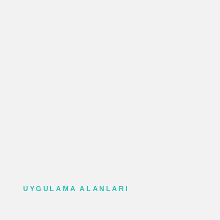
Anasayfa
K
Uygulama Alanları
Anasayfa
Müşteri Çağrı Sistemleri
UYGULAMA ALANLARI