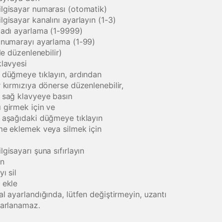
lgisayar numarası (otomatik)
gisayar kanalını ayarlayın (1-3)
 adı ayarlama (1-9999)
 numarayı ayarlama (1-99)
ile düzenlenebilir)
klavyesi
 düğmeye tıklayın, ardından
 kırmızıya dönerse düzenlenebilir,
 sağ klavyeye basın
 girmek için ve
 aşağıdaki düğmeye tıklayın
me eklemek veya silmek için
gisayarı şuna sıfırlayın
an
ı sil
 ekle
l ayarlandığında, lütfen değiştirmeyin, uzantı
yarlanamaz.