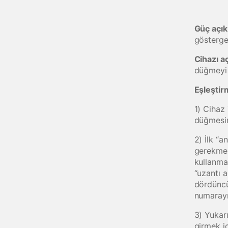
Güç açık
gösterge 
Cihazı a
düğmeyi b
Eşleştir
1) Cihaz
düğmesin
2) İlk “
gerekmez,
kullanmak
“uzantı 
dördüncü
numarayı
3) Yukar
girmek iç