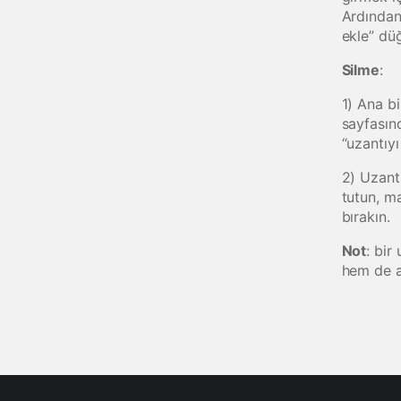
Ardından
ekle” düğ
Silme
:
1) Ana bi
sayfasınd
“uzantıyı
2) Uzantı
tutun, m
bırakın.
Not
: bir
hem de an