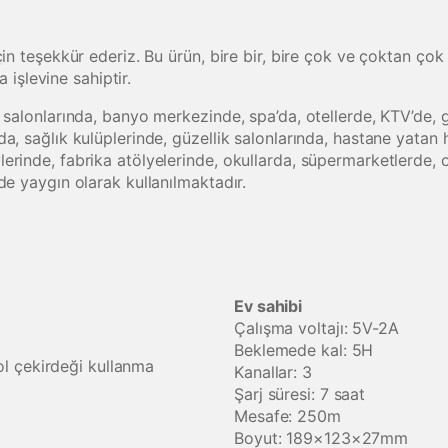
çin teşekkür ederiz. Bu ürün, bire bir, bire çok ve çoktan çok
a işlevine sahiptir.
 salonlarında, banyo merkezinde, spa’da, otellerde, KTV’de, g
a, sağlık kulüplerinde, güzellik salonlarında, hastane yatan 
rinde, fabrika atölyelerinde, okullarda, süpermarketlerde, o
de yaygın olarak kullanılmaktadır.
Ev sahibi
Çalışma voltajı: 5V-2A
Beklemede kal: 5H
rol çekirdeği kullanma
Kanallar: 3
Şarj süresi: 7 saat
Mesafe: 250m
Boyut: 189×123×27mm