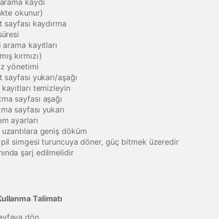
i arama kaydı
nkte okunur)
ıt sayfası kaydırma
süresi
i arama kayıtları
ış kırmızı)
az yönetimi
t sayfası yukarı/aşağı
kayıtları temizleyin
tma sayfası aşağı
tma sayfası yukarı
em ayarları
 uzantılara geniş döküm
 pil simgesi turuncuya döner, güç bitmek üzeredir
ında şarj edilmelidir
ullanma Talimatı
ayfaya dön