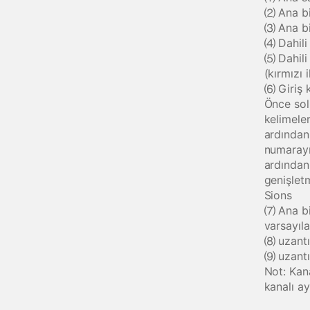
⑵ Ana bi
⑶ Ana bil
⑷ Dahili
⑸ Dahili
(kırmızı 
⑹ Giriş 
Önce sol
kelimeler
ardından
numarayı
ardından
genişlet
Sions
⑺ Ana bil
varsayıl
⑻ uzantıy
⑼ uzantı
Not: Kana
kanalı a