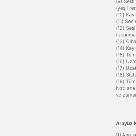
(9) Sesl
(yeşil re
(10) Kay
(11) Ses 
(12) Sesl
(okunmam
(13) Cih
(14) Kayı
(15) Tüm 
(16) Uza
(17) Uza
(18) Sist
(19) Tüm
Not: ana
ve zaman
Arayüz K
⑴ Ana s