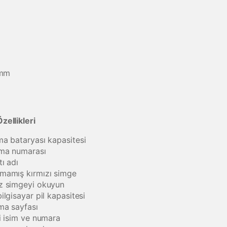
3mm
zellikleri
ma bataryası kapasitesi
ma numarası
ı adı
mamış kırmızı simge
z simgeyi okuyun
ilgisayar pil kapasitesi
ma sayfası
li isim ve numara